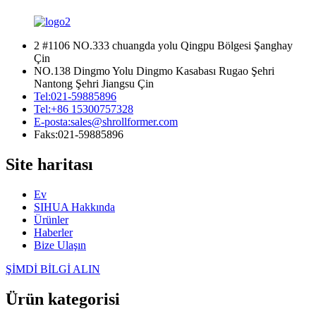
2 #1106 NO.333 chuangda yolu Qingpu Bölgesi Şanghay
Çin
NO.138 Dingmo Yolu Dingmo Kasabası Rugao Şehri
Nantong Şehri Jiangsu Çin
Tel:
021-59885896
Tel:
+86 15300757328
E-posta:
sales@shrollformer.com
Faks:
021-59885896
Site haritası
Ev
SIHUA Hakkında
Ürünler
Haberler
Bize Ulaşın
ŞİMDİ BİLGİ ALIN
Ürün kategorisi