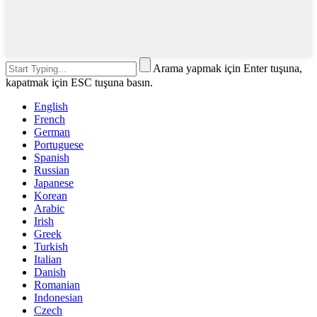
Arama yapmak için Enter tuşuna,
kapatmak için ESC tuşuna basın.
English
French
German
Portuguese
Spanish
Russian
Japanese
Korean
Arabic
Irish
Greek
Turkish
Italian
Danish
Romanian
Indonesian
Czech