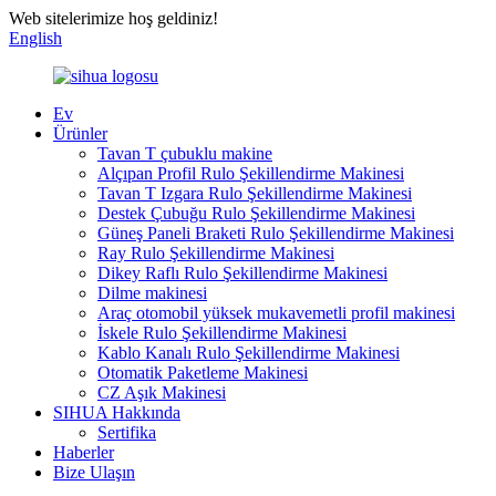
Web sitelerimize hoş geldiniz!
English
Ev
Ürünler
Tavan T çubuklu makine
Alçıpan Profil Rulo Şekillendirme Makinesi
Tavan T Izgara Rulo Şekillendirme Makinesi
Destek Çubuğu Rulo Şekillendirme Makinesi
Güneş Paneli Braketi Rulo Şekillendirme Makinesi
Ray Rulo Şekillendirme Makinesi
Dikey Raflı Rulo Şekillendirme Makinesi
Dilme makinesi
Araç otomobil yüksek mukavemetli profil makinesi
İskele Rulo Şekillendirme Makinesi
Kablo Kanalı Rulo Şekillendirme Makinesi
Otomatik Paketleme Makinesi
CZ Aşık Makinesi
SIHUA Hakkında
Sertifika
Haberler
Bize Ulaşın