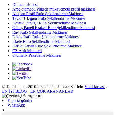
Dilme makinesi
Araç otomobil yüksek mukavemetli profil makinesi
Alçıpan Profil Rulo Şekillendirme Makinesi
Tavan T Izgara Rulo Şekillendirme Makinesi
Destek Çubuğu Rulo Şekillendirme Makinesi
Güneş Paneli Braketi Rulo Şekillendirme Makinesi
Ray Rulo Şekillendirme Makinesi
Dikey Raflı Rulo Şekillendirme Makinesi
İskele Rulo Şekillendirme Makinesi
Kablo Kanalı Rulo Şekillendirme Makinesi
CZ Aşık Makinesi
Otomatik Paketleme Makinesi
© Telif Hakkı - 2010-2023 : Tüm Hakları Saklıdır.
Site Haritası
-
EN İYİ BLOG
-
EN ÇOK ARANANLAR
E-posta gönder
WhatsApp
x