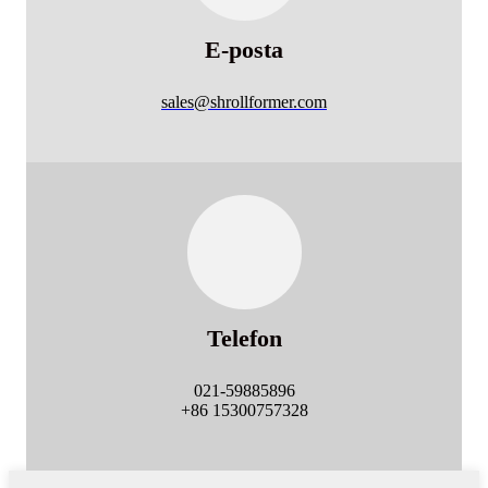
E-posta
sales@shrollformer.com
Telefon
021-59885896
+86 15300757328