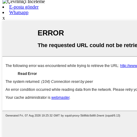
E-posta gönder
Whatsapp
x