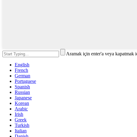
Aramak için enter'a veya kapatmak i
English
French
German
Portuguese
Spanish
Russian
Japanese
Korean
Arabic
Irish
Greek
Turkish
Italian
Danish