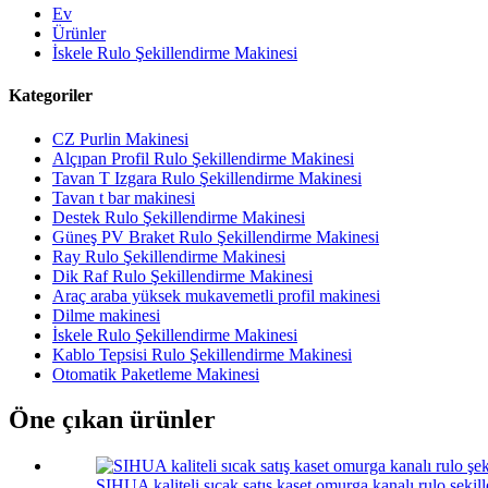
Ev
Ürünler
İskele Rulo Şekillendirme Makinesi
Kategoriler
CZ Purlin Makinesi
Alçıpan Profil Rulo Şekillendirme Makinesi
Tavan T Izgara Rulo Şekillendirme Makinesi
Tavan t bar makinesi
Destek Rulo Şekillendirme Makinesi
Güneş PV Braket Rulo Şekillendirme Makinesi
Ray Rulo Şekillendirme Makinesi
Dik Raf Rulo Şekillendirme Makinesi
Araç araba yüksek mukavemetli profil makinesi
Dilme makinesi
İskele Rulo Şekillendirme Makinesi
Kablo Tepsisi Rulo Şekillendirme Makinesi
Otomatik Paketleme Makinesi
Öne çıkan ürünler
SIHUA kaliteli sıcak satış kaset omurga kanalı rulo şeki