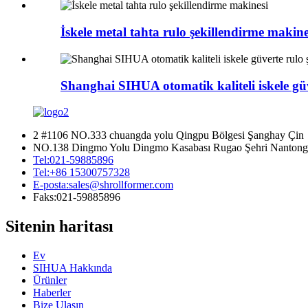
İskele metal tahta rulo şekillendirme makine
Shanghai SIHUA otomatik kaliteli iskele gü
2 #1106 NO.333 chuangda yolu Qingpu Bölgesi Şanghay Çin
NO.138 Dingmo Yolu Dingmo Kasabası Rugao Şehri Nantong 
Tel:
021-59885896
Tel:
+86 15300757328
E-posta:
sales@shrollformer.com
Faks:
021-59885896
Sitenin haritası
Ev
SIHUA Hakkında
Ürünler
Haberler
Bize Ulaşın