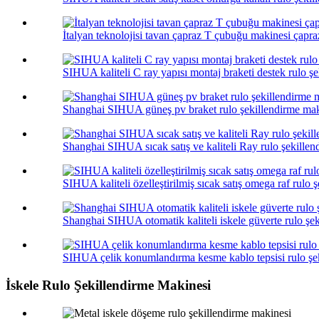
İtalyan teknolojisi tavan çapraz T çubuğu makinesi çapr
SIHUA kaliteli C ray yapısı montaj braketi destek rulo ş
Shanghai SIHUA güneş pv braket rulo şekillendirme mak
Shanghai SIHUA sıcak satış ve kaliteli Ray rulo şekille
SIHUA kaliteli özelleştirilmiş sıcak satış omega raf rulo 
Shanghai SIHUA otomatik kaliteli iskele güverte rulo şe
SIHUA çelik konumlandırma kesme kablo tepsisi rulo şe
İskele Rulo Şekillendirme Makinesi