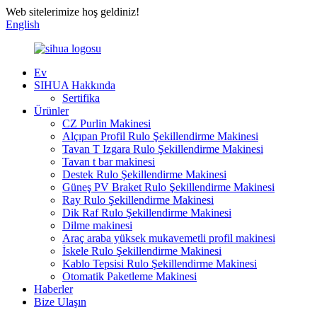
Web sitelerimize hoş geldiniz!
English
Ev
SIHUA Hakkında
Sertifika
Ürünler
CZ Purlin Makinesi
Alçıpan Profil Rulo Şekillendirme Makinesi
Tavan T Izgara Rulo Şekillendirme Makinesi
Tavan t bar makinesi
Destek Rulo Şekillendirme Makinesi
Güneş PV Braket Rulo Şekillendirme Makinesi
Ray Rulo Şekillendirme Makinesi
Dik Raf Rulo Şekillendirme Makinesi
Dilme makinesi
Araç araba yüksek mukavemetli profil makinesi
İskele Rulo Şekillendirme Makinesi
Kablo Tepsisi Rulo Şekillendirme Makinesi
Otomatik Paketleme Makinesi
Haberler
Bize Ulaşın