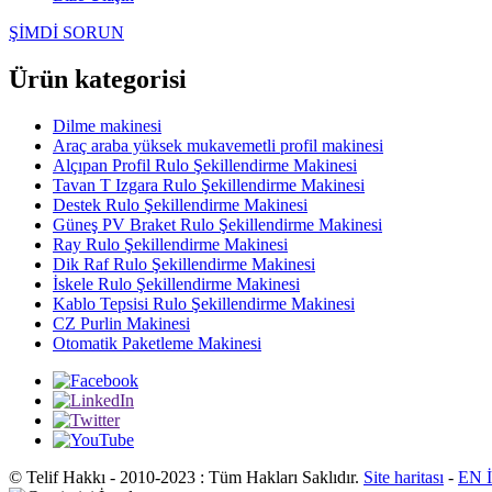
ŞİMDİ SORUN
Ürün kategorisi
Dilme makinesi
Araç araba yüksek mukavemetli profil makinesi
Alçıpan Profil Rulo Şekillendirme Makinesi
Tavan T Izgara Rulo Şekillendirme Makinesi
Destek Rulo Şekillendirme Makinesi
Güneş PV Braket Rulo Şekillendirme Makinesi
Ray Rulo Şekillendirme Makinesi
Dik Raf Rulo Şekillendirme Makinesi
İskele Rulo Şekillendirme Makinesi
Kablo Tepsisi Rulo Şekillendirme Makinesi
CZ Purlin Makinesi
Otomatik Paketleme Makinesi
© Telif Hakkı - 2010-2023 : Tüm Hakları Saklıdır.
Site haritası
-
EN 