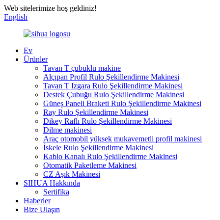
Web sitelerimize hoş geldiniz!
English
Ev
Ürünler
Tavan T çubuklu makine
Alçıpan Profil Rulo Şekillendirme Makinesi
Tavan T Izgara Rulo Şekillendirme Makinesi
Destek Çubuğu Rulo Şekillendirme Makinesi
Güneş Paneli Braketi Rulo Şekillendirme Makinesi
Ray Rulo Şekillendirme Makinesi
Dikey Raflı Rulo Şekillendirme Makinesi
Dilme makinesi
Araç otomobil yüksek mukavemetli profil makinesi
İskele Rulo Şekillendirme Makinesi
Kablo Kanalı Rulo Şekillendirme Makinesi
Otomatik Paketleme Makinesi
CZ Aşık Makinesi
SIHUA Hakkında
Sertifika
Haberler
Bize Ulaşın